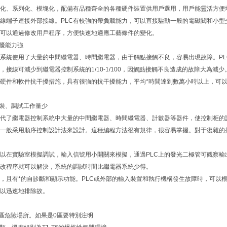
、系列化、模塊化，配備有品種齊全的各種硬件裝置供用戶選用，用戶能靈活方便地
接線端子連接外部接線。PLC有較強的帶負載能力，可以直接驅動一般的電磁閥和小型交流
可以通過修改用戶程序，方便快速地適應工藝條件的變化。
抗干擾能力強
統使用了大量的中間繼電器、時間繼電器，由于觸點接觸不良，容易出現故障
，接線可減少到繼電器控制系統的1/10-1/100，因觸點接觸不良造成的故障大為減少
硬件和軟件抗干擾措施，具有很強的抗干擾能力，平均*時間達到數萬小時以上，可
、調試工作量少
代了繼電器控制系統中大量的中間繼電器、時間繼電器、計數器等器件，使控制柜的設計、安
序一般采用順序控制設計法來設計。這種編程方法很有規律，很容易掌握。對于復雜的
以在實驗室模擬調試，輸入信號用小開關來模擬，通過PLC上的發光二極管可觀察
改程序就可以解決，系統的調試時間比繼電器系統少得。
低，且有*的自診斷和顯示功能。PLC或外部的輸入裝置和執行機構發生故障時，可
速地排除故。
2區危險場所。如果是0區要特別注明