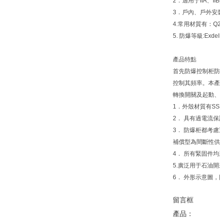
2．適用于IIA、IIB
3．戶內、戶外安裝
4.常用材質有：Q
5. 防爆等級:Exde
產品特點
首先防爆控制柜防
控制其頻率。本
轉換開關及起動、
1．外殼材質有SS
2． 具有過電流保護
3． 防爆柜都考慮
補償型為間斷性供氣
4． 所有緊固件均
5.廣泛用于石油開采
6． 外形示意圖
留言框
產品：